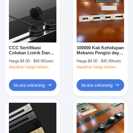
CCC Sertifikasi
100000 Kali Kehidupan
Colokan Listrik Dan
Mekanis Pengisi daya
Pengecas Outlet
USB Pop Up Socket
Harga:
$4.00 - $40.00/sets
Harga:
$4.00 - $45.00/sets
Switch Listrik Dengan
Box untuk Konferensi
dapatkan harga terbaru
dapatkan harga terbaru
Jalur Daya USB
Data Tabletop
bicara sekarang
bicara sekarang
Rumah
Produk
Tentang kita