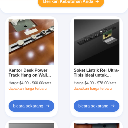
Berikan Kebutuhan Anda
Kantor Desk Power
Soket Listrik Rel Ultra-
Track Hang on Wall
Tipis Ideal untuk
Soket Listrik Outlet
Dapur Hotel Kantor
Harga:
$4.00 - $60.00/sets
Harga:
$4.00 - $78.00/sets
dengan Standar
WIFI NO
dapatkan harga terbaru
dapatkan harga terbaru
Grounding
1500mm*80mm*21.6mm
bicara sekarang
bicara sekarang