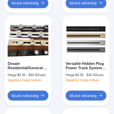
bicara sekarang
bicara sekarang
Desain
Versatile Hidden Plug
Residential/General-
Power Track System
Purpose USB
untuk dukungan
Harga:
$4.00 - $40.00/sets
Harga:
$4.00 - $40.00/sets
Extension Australian
rekayasa ulang
dapatkan harga terbaru
dapatkan harga terbaru
Hotel Outlet Furniture
perangkat lunak yang
disesuaikan
bicara sekarang
bicara sekarang