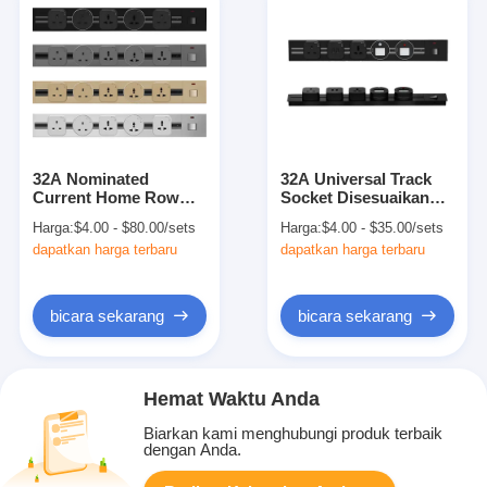
32A Nominated
32A Universal Track
Current Home Row
Socket Disesuaikan
Plug Socket untuk
untuk
Harga:
$4.00 - $80.00/sets
Harga:
$4.00 - $35.00/sets
Wireless Surface-
0.6m/0.8m/1.0m/1.2m/1.5m
dapatkan harga terbaru
dapatkan harga terbaru
Mounted Splash-Proof
Rail Power Socket
bicara sekarang
bicara sekarang
Hemat Waktu Anda
Biarkan kami menghubungi produk terbaik
dengan Anda.