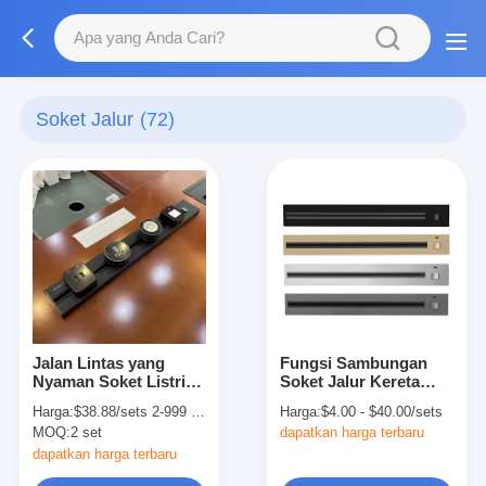
Soket Jalur
(72)
Jalan Lintas yang
Fungsi Sambungan
Nyaman Soket Listrik
Soket Jalur Kereta
untuk Dapur dan Meja
Listrik dengan
Harga:
$38.88/sets 2-999 sets
Harga:
$4.00 - $40.00/sets
yang dipasang di
Sertifikasi CCC
MOQ:
2 set
dapatkan harga terbaru
dinding
dapatkan harga terbaru