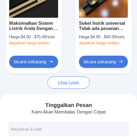
Wisata pabrik
Kontrol kualitas
Maksimalkan Sistem
Soket listrik universal
Listrik Anda Dengan
Tidak ada pesanan
Hubungi kami
Soket Power Rail
minimum Soket
Harga:
$4.00 - $75.00/sets
Harga:
$4.00 - $40.00/sets
Multifungsi Universal
retractable untuk
dapatkan harga terbaru
dapatkan harga terbaru
Kami
desktop dan dinding
bicara sekarang
bicara sekarang
bicara sekarang
Papan tulis interaktif
Lihat Lebih
sistem konferensi
Angkat Monitor Lcd
Tinggalkan Pesan
Kami Akan Membalas Dengan Cepat
membalik monitor
Pop Up Desk Socket