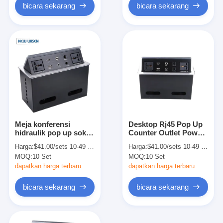
bicara sekarang
bicara sekarang
Meja konferensi
Desktop Rj45 Pop Up
hidraulik pop up soket
Counter Outlet Power
utama kotak Eropa
Outlet 10A OEM
Harga:
$41.00/sets 10-49 sets
Harga:
$41.00/sets 10-49 sets
teroksidasi
MOQ:
10 Set
MOQ:
10 Set
dapatkan harga terbaru
dapatkan harga terbaru
bicara sekarang
bicara sekarang