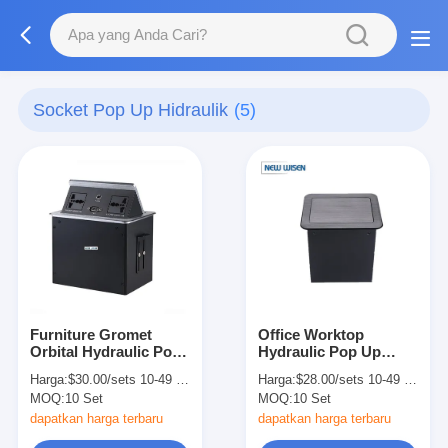
Socket Pop Up Hidraulik
(5)
Furniture Gromet
Office Worktop
Orbital Hydraulic Pop
Hydraulic Pop Up
Up Socket Power
Socket Media Network
Harga:
$30.00/sets 10-49 sets
Harga:
$28.00/sets 10-49 sets
Points Outlet
Pop Up Box ODM
MOQ:
10 Set
MOQ:
10 Set
dapatkan harga terbaru
dapatkan harga terbaru