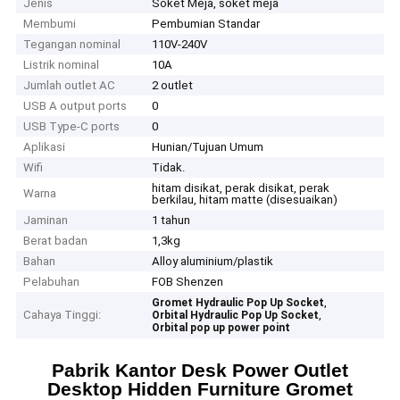
Jenis
Soket Meja, soket meja
Membumi
Pembumian Standar
Tegangan nominal
110V-240V
Listrik nominal
10A
Jumlah outlet AC
2 outlet
USB A output ports
0
USB Type-C ports
0
Aplikasi
Hunian/Tujuan Umum
Wifi
Tidak.
hitam disikat, perak disikat, perak
Warna
berkilau, hitam matte (disesuaikan)
Jaminan
1 tahun
Berat badan
1,3kg
Bahan
Alloy aluminium/plastik
Pelabuhan
FOB Shenzen
,
Gromet Hydraulic Pop Up Socket
Cahaya Tinggi:
,
Orbital Hydraulic Pop Up Socket
Orbital pop up power point
Pabrik Kantor Desk Power Outlet
Desktop Hidden Furniture Gromet