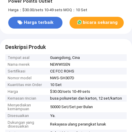
Power Points Outlet
Harga：$30.00/sets 10-49 sets
MOQ：10 Set
Harga terbaik
bicara sekarang
Deskripsi Produk
Tempat asal
Guangdong, Cina
Nama merek
NEWWISEN
Sertifikasi
CE FCC ROHS
Nomor model
NWS-SH307D
Kuantitas min Order
10 Set
Harga
$30.00/sets 10-49 sets
Kemasan rincian
busa poliuretan dan karton, 12 set/karton
Menyediakan
50000 Set/Set per Bulan
kemampuan
Disesuaikan
Ya.
Dukungan yang
Rekayasa ulang perangkat lunak
disesuaikan