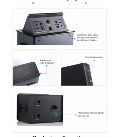
Wisata pabrik
Kontrol kualitas
Hubungi kami
bicara sekarang
Papan tulis interaktif
sistem konferensi
Angkat Monitor Lcd
membalik monitor
Pop Up Desk Socket