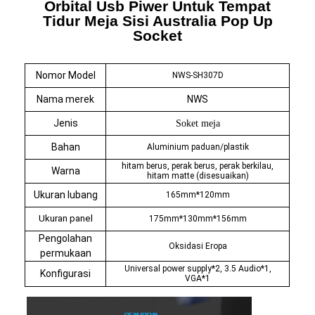
Orbital Usb Piwer Untuk Tempat
Tidur Meja Sisi Australia Pop Up
Socket
Nomor Model
NWS-SH307D
Nama merek
NWS
Jenis
Soket meja
Bahan
Aluminium paduan/plastik
hitam berus, perak berus, perak berkilau,
Warna
hitam matte (disesuaikan)
Ukuran lubang
165mm*120mm
Ukuran panel
175mm*130mm*156mm
Pengolahan
Oksidasi Eropa
permukaan
Universal power supply*2, 3.5 Audio*1,
Konfigurasi
VGA*1