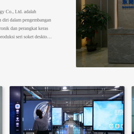
y Co., Ltd. adalah
n diri dalam pengembangan
ronik dan perangkat keras
roduksi seri soket desktop
pa kertas. Xinhuaisen
0 meter persegi, memiliki
hun pengalaman ODM &