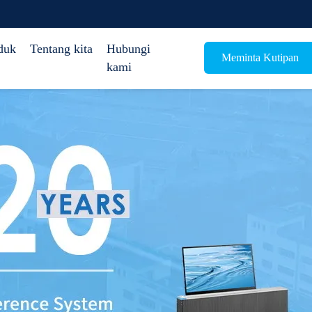
duk
Tentang kita
Hubungi
Meminta Kutipan
kami