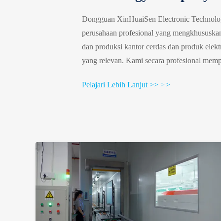
Dongguan XinHuaiSen Electronic Technolog
perusahaan profesional yang mengkhususka
dan produksi kantor cerdas dan produk elekt
yang relevan. Kami secara profesional memp
multi-fungsi dan produk sistem otomatis tan
Pelajari Lebih Lanjut >>
>
>
didirikan pada tahun 2004, menempati 12.00
lebih dari 180 karyawan, lebih dari 19 ta
OEM, dijalankan oleh tim kuat R & D, ...