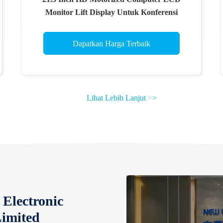
Monitor Lift Display Untuk Konferensi
Dapatkan Harga Terbaik
Lihat Lebih Lanjut
>
>
Electronic
imited