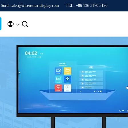
Surel sales@wisensmartdisplay.com
TEL: +86 136 3170 3190

