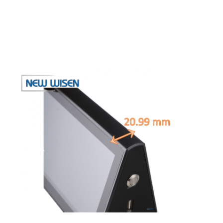
Wisata pabrik
Kontrol kualitas
Hubungi kami
bicara sekarang
Papan tulis interaktif
sistem konferensi
Angkat Monitor Lcd
membalik monitor
Pop Up Desk Socket