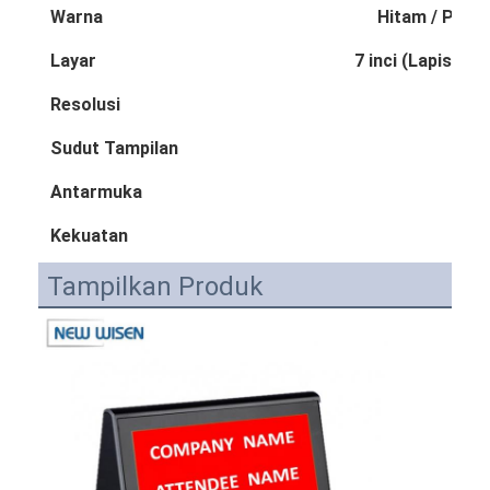
Warna
Hitam / Perak
Layar
7 inci (Lapisan l
Resolusi
Sudut Tampilan
Antarmuka
Kekuatan
24 
Tampilkan Produk