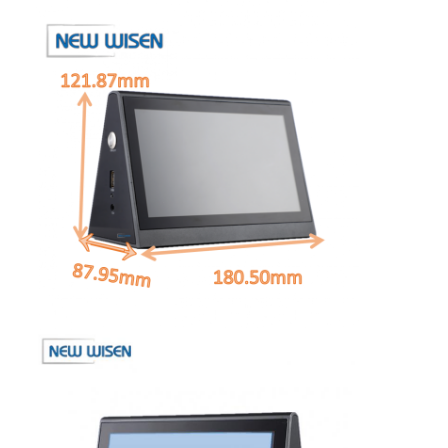
Jalur listrik terputus
Soket Ekstensi yang Terpencil
Soket Colokan Menara
Kotak Soket Meja Konferensi
Socket Pop Up Hidraulik
Soket geser
Outlet Listrik Meja
Soket Jalur
Tabel Mount Power Strip
Outlet Meja yang Terkubur