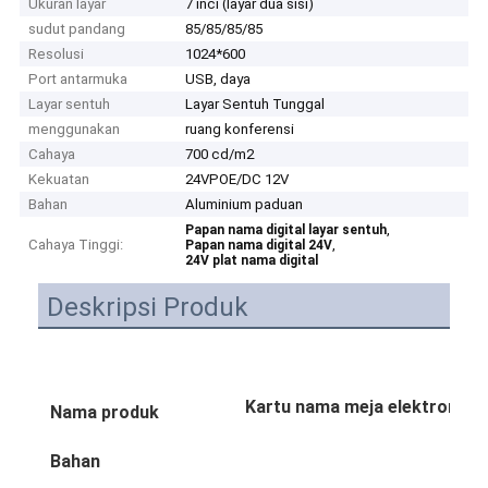
Ukuran layar
7 inci (layar dua sisi)
sudut pandang
85/85/85/85
Resolusi
1024*600
Port antarmuka
USB, daya
Layar sentuh
Layar Sentuh Tunggal
menggunakan
ruang konferensi
Cahaya
700 cd/m2
Kekuatan
24VPOE/DC 12V
Bahan
Aluminium paduan
,
Papan nama digital layar sentuh
Cahaya Tinggi:
,
Papan nama digital 24V
24V plat nama digital
Deskripsi Produk
Kartu nama meja elektronik p
Nama produk
t
Bahan
Alu