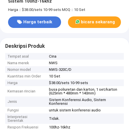
Sistem 100hz-16khz
Harga：$38.00/sets 10-99 sets
MOQ：10 Set
Harga terbaik
bicara sekarang
Deskripsi Produk
Tempat asal
Cina
Nama merek
NWS
Nomor model
NWS-320C/D
Kuantitas min Order
10 Set
Harga
$38.00/sets 10-99 sets
busa poliuretan dan karton, 1 set/karton
Kemasan rincian
(625mm * 480mm * 140mm)
Sistem Konferensi Audio, Sistem
Jenis
Konferensi
Fungsi
untuk sistem konferensi audio
Interpretasi
Tidak.
Serentak
Respon Frekuensi
100hz-16khz