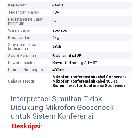
Kepekaan
-38dB
Tegangan Masuk
18V
Resistansi keluaran
1k
minimum
Warna dasar
abu-abu
Berat badan
1kg
Sinyal untuk rasio
68dB
kebisingan
Soket Keluaran
Blok terminal 8P
Kawat masukan
Kawat terlindung 2.1M8P
Ukuran leher angsa
400mm
,
Mikrofon konferensi nirkabel Gooseneck
Cahaya Tinggi:
,
Mikrofon konferensi nirkabel 100Hz
Sistem mikrofon konferensi Gooseneck
Interpretasi Simultan Tidak
Didukung Mikrofon Gooseneck
untuk Sistem Konferensi
Deskripsi: