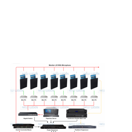
Wisata pabrik
Kontrol kualitas
Hubungi kami
bicara sekarang
Papan tulis interaktif
sistem konferensi
Angkat Monitor Lcd
membalik monitor
Pop Up Desk Socket