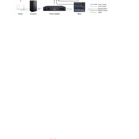
Jalur listrik terputus
Soket Ekstensi yang Terpencil
Soket Colokan Menara
Kotak Soket Meja Konferensi
Socket Pop Up Hidraulik
Soket geser
Outlet Listrik Meja
Soket Jalur
Tabel Mount Power Strip
Outlet Meja yang Terkubur