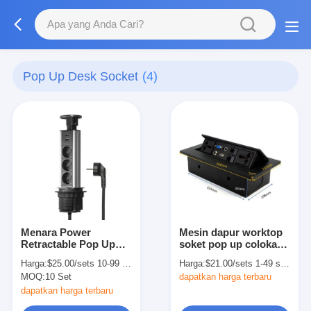
Pop Up Desk Socket
(4)
Menara Power
Mesin dapur worktop
Retractable Pop Up
soket pop up colokan
Desk Socket Soket
untuk countertops
Harga:
$25.00/sets 10-99 sets
Harga:
$21.00/sets 1-49 sets
Listrik Residential
paduan aluminium
MOQ:
10 Set
dapatkan harga terbaru
dapatkan harga terbaru