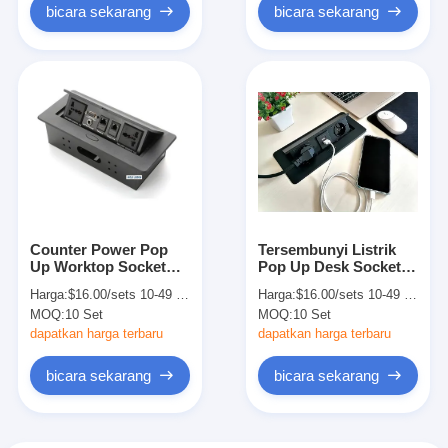
bicara sekarang
bicara sekarang
Counter Power Pop
Tersembunyi Listrik
Up Worktop Socket
Pop Up Desk Socket
Outlet 30cm Pre Wired
Outlet Box 100V-240V
Harga:
$16.00/sets 10-49 sets
Harga:
$16.00/sets 10-49 sets
Untuk Dapur Kantor
AC
MOQ:
10 Set
MOQ:
10 Set
dapatkan harga terbaru
dapatkan harga terbaru
bicara sekarang
bicara sekarang