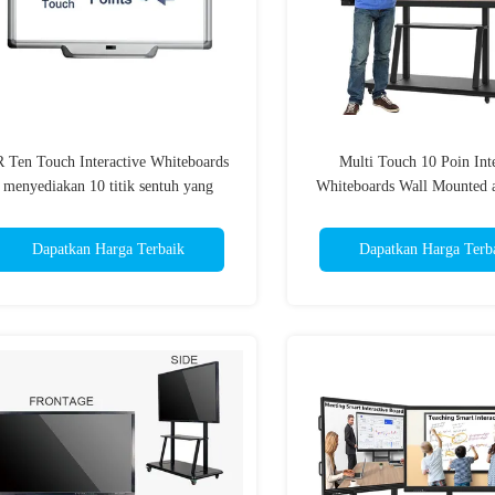
R Ten Touch Interactive Whiteboards
Multi Touch 10 Poin Inte
menyediakan 10 titik sentuh yang
Whiteboards Wall Mounted a
ioptimalkan untuk interaksi real-time
berdiri Memungkinkan komu
dan kolaborasi tim
kolaborasi di seluruh 
Dapatkan Harga Terbaik
Dapatkan Harga Terb