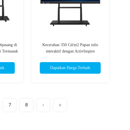
Dipasang di
Kecerahan 350 Cd/m2 Papan tulis
ai Termasuk
interaktif dengan ActivInspire
han 350 Cd
Professional Edition Software Finger
omunikasi
Touch atau Pen Touch
aik
Dapatkan Harga Terbaik
7
8