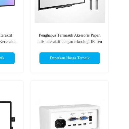
teraktif
Penghapus Termasuk Aksesoris Papan
Kecerahan
tulis interaktif dengan teknologi IR Ten
dukung
Touch Mendukung beberapa pengguna
borasi tim
secara bersamaan untuk kerja tim yang
aik
Dapatkan Harga Terbaik
ditingkatkan