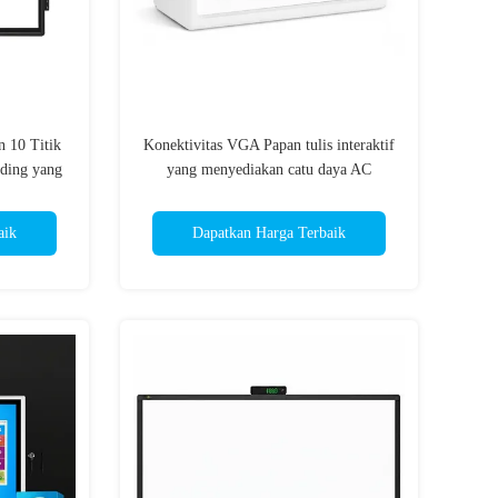
n 10 Titik
Konektivitas VGA Papan tulis interaktif
ding yang
yang menyediakan catu daya AC
if yang
220240V 5060Hz Ideal untuk pelatihan
haan dan
perusahaan dan sesi interaktif
aik
Dapatkan Harga Terbaik