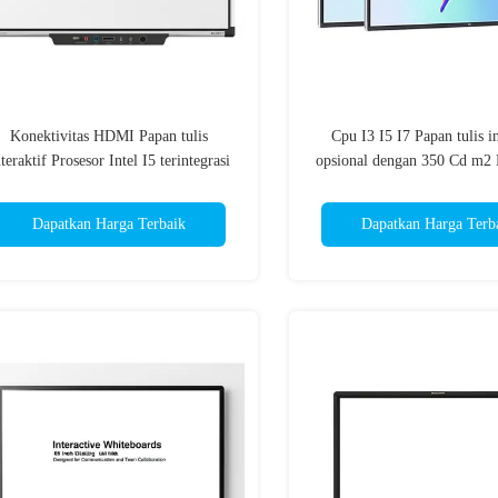
Konektivitas HDMI Papan tulis
Cpu I3 I5 I7 Papan tulis in
nteraktif Prosesor Intel I5 terintegrasi
opsional dengan 350 Cd m2 
C 220240V 5060Hz Pasokan listrik
Konektivitas HDMI Men
Dirancang untuk kolaborasi tim
pelatihan interaktif dan kola
Dapatkan Harga Terbaik
Dapatkan Harga Terb