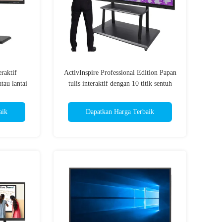
raktif
ActivInspire Professional Edition Papan
tau lantai
tulis interaktif dengan 10 titik sentuh
nikasi dan
dan 350 Cd per meter persegi Kecerahan
tim
untuk Presentasi Dinamis
aik
Dapatkan Harga Terbaik