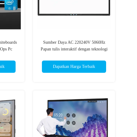
hiteboards
Sumber Daya AC 220240V 5060Hz
 Ops Pc
Papan tulis interaktif dengan teknologi
dengan
IR Ten Touch dan CPU I3 I5 I7 opsional
ion 240W
untuk ruang kerja kolaboratif
aik
Dapatkan Harga Terbaik
i pelatihan