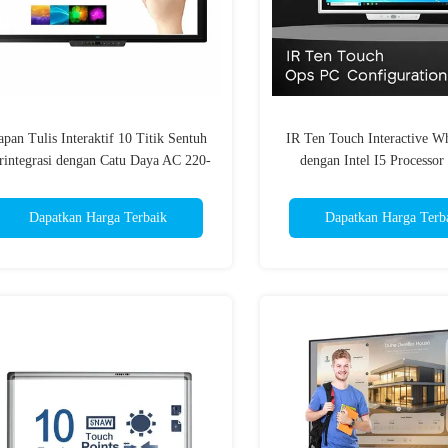
apan Tulis Interaktif 10 Titik Sentuh
IR Ten Touch Interactive W
rintegrasi dengan Catu Daya AC 220-
dengan Intel I5 Processor
40V 50/60Hz Mendukung Kolaborasi
Configuration bersama 
dan Presentasi Interaktif
Maksimum Power Consumpt
Dapatkan Harga Terbaik
Dapatkan Harga Terb
mendukung presentasi dan ses
yang dinamis