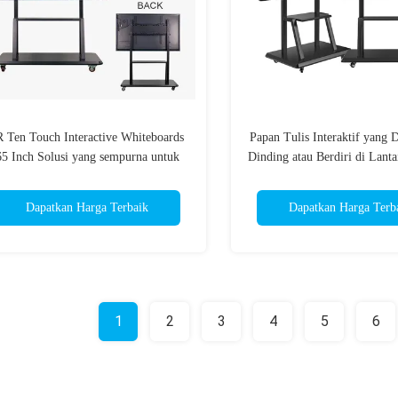
R Ten Touch Interactive Whiteboards
Papan Tulis Interaktif yang 
65 Inch Solusi yang sempurna untuk
Dinding atau Berdiri di Lant
ngkungan bisnis yang dinamis dan sesi
Prosesor Intel I5 dan Kecera
interaktif
m2 yang Dirancang untuk K
Dapatkan Harga Terbaik
Dapatkan Harga Terb
Bisnis
1
2
3
4
5
6