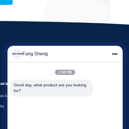
Fang Sheng
1:50 PM
ara
Good day, what product are you looking 
Meminta Kutipan
for?
us-kasus
TEL: +86 136 3170 3190
ita



