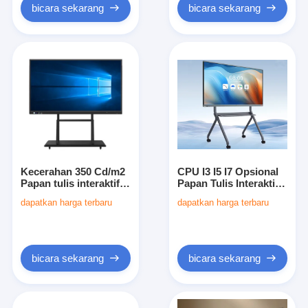
Komunikasi Bisnis
bicara sekarang
bicara sekarang
Kecerahan 350 Cd/m2
CPU I3 I5 I7 Opsional
Papan tulis interaktif
Papan Tulis Interaktif
dengan ActivInspire
Panel Layar Sentuh
dapatkan harga terbaru
dapatkan harga terbaru
Professional Edition
yang Dipasang di
Software Finger Touch
Dinding atau Berdiri di
atau Pen Touch
Lantai Ideal untuk
Ruang Rapat dan
Ruang Kelas
bicara sekarang
bicara sekarang