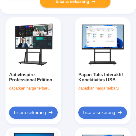
bicara sekarang
ActivInspire
Papan Tulis Interaktif
Professional Edition
Konektivitas USB
Papan tulis interaktif
Didukung oleh
dapatkan harga terbaru
dapatkan harga terbaru
yang menawarkan 10
Prosesor Intel I5 yang
poin Multi Touch dan
Dirancang untuk Alur
350 Cd m2 Kecerahan
Kerja dan Peningkatan
yang memungkinkan
Interaksi Pengguna
sesi belajar yang
bicara sekarang
bicara sekarang
menarik