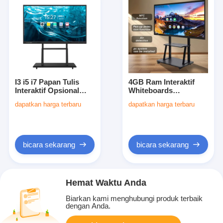
I3 i5 i7 Papan Tulis
4GB Ram Interaktif
Interaktif Opsional
Whiteboards
Layar Sentuh Interaktif
memberikan 350 Cd
dapatkan harga terbaru
dapatkan harga terbaru
65 Inci Mendukung
per meter persegi
Aktivitas Presentasi
Kecerahan dirancang
dan Pelatihan
untuk kerja tim dan
tujuan pendidikan
bicara sekarang
bicara sekarang
Hemat Waktu Anda
Biarkan kami menghubungi produk terbaik
dengan Anda.