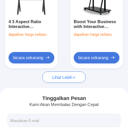
Wisata pabrik
Kontrol kualitas
4 3 Aspect Ratio
Boost Your Business
Interactive
with Interactive
Hubungi kami
Whiteboards
Whiteboards HDMI
dapatkan harga terbaru
dapatkan harga terbaru
Specifically Designed
Connectivity AC 220-
for Wall Mount or
240V 50/60Hz Power
bicara sekarang
Floor Standing
Supply and 10 Points
Multi-Touch
bicara sekarang
bicara sekarang
Papan tulis interaktif
Lihat Lebih
sistem konferensi
Angkat Monitor Lcd
Tinggalkan Pesan
Kami Akan Membalas Dengan Cepat
membalik monitor
Pop Up Desk Socket