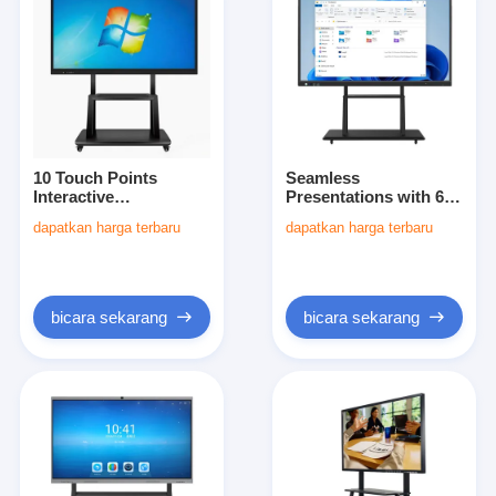
10 Touch Points
Seamless
Interactive
Presentations with 65
Whiteboards
Inch Interactive
dapatkan harga terbaru
dapatkan harga terbaru
ActivInspire
Whiteboards 10 Touch
Professional Edition
Points
Software for Business
Needs
bicara sekarang
bicara sekarang
Rumah
Produk
Tentang kita