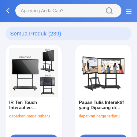
Semua Produk
(239)
IR Ten Touch
Papan Tulis Interaktif
Interactive
yang Dipasang di
Whiteboards 65 Inch
Dinding atau Berdiri di
dapatkan harga terbaru
dapatkan harga terbaru
Solusi yang sempurna
Lantai Termasuk
untuk lingkungan
Prosesor Intel I5 dan
bisnis yang dinamis
Kecerahan 350 Cd m2
dan sesi interaktif
yang Dirancang untuk