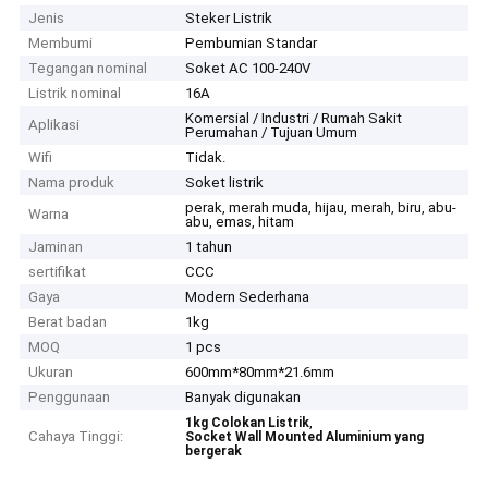
Jenis
Steker Listrik
Membumi
Pembumian Standar
Tegangan nominal
Soket AC 100-240V
Listrik nominal
16A
Komersial / Industri / Rumah Sakit
Aplikasi
Perumahan / Tujuan Umum
Wifi
Tidak.
Nama produk
Soket listrik
perak, merah muda, hijau, merah, biru, abu-
Warna
abu, emas, hitam
Jaminan
1 tahun
sertifikat
CCC
Gaya
Modern Sederhana
Berat badan
1kg
MOQ
1 pcs
Ukuran
600mm*80mm*21.6mm
Penggunaan
Banyak digunakan
,
1kg Colokan Listrik
Cahaya Tinggi:
Socket Wall Mounted Aluminium yang
bergerak