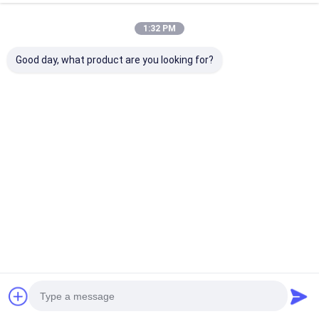
1:32 PM
Rekomendasi Produk
Good day, what product are you looking for?
Adaptor Outlet
Kantor Desk Mobile
Desktop Wall 
Listrik Power Track
Rail Socket dalam
Track Power S
Rail Disesuaikan
perak dengan
Rail Outlet de
untuk Dapur atau
dukungan yang
panjang
Kantor
disesuaikan dan
0,6/0,8/1,0/1,
Harga terbaik
Harga terbaik
Harga terb
colokan nirkabel
Rumah
Tentang kita
Desktop Site
Sitemap
Kebijakan Privasi
Kualitas
Papan tulis interaktif
Pabrik cina.Copyright © 2026