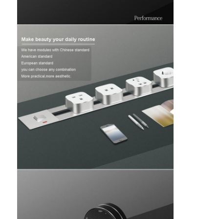
Jalur listrik terputus
Soket Ekstensi yang Terpencil
Soket Colokan Menara
Kotak Soket Meja Konferensi
Socket Pop Up Hidraulik
Soket geser
Outlet Listrik Meja
Soket Jalur
Tabel Mount Power Strip
Outlet Meja yang Terkubur