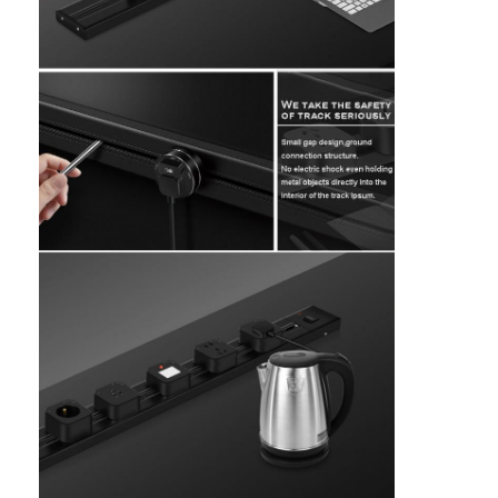
Wisata pabrik
Kontrol kualitas
Hubungi kami
bicara sekarang
Papan tulis interaktif
sistem konferensi
Angkat Monitor Lcd
membalik monitor
Pop Up Desk Socket