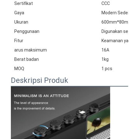
Sertifikat
CCC
Gaya
Modern Sederhan
Ukuran
600mm*80mm*2
Penggunaan
Digunakan secara 
Fitur
Keamanan yang N
arus maksimum
16A
Berat badan
1kg
MOQ
1 pcs
Deskripsi Produk
Rumah
Produk
Tentang kita