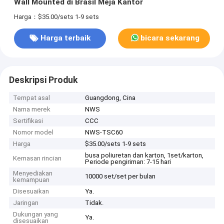
Wall Mounted di Brasil Meja Kantor
Harga：$35.00/sets 1-9 sets
Harga terbaik
bicara sekarang
Deskripsi Produk
Tempat asal
Guangdong, Cina
Nama merek
NWS
Sertifikasi
CCC
Nomor model
NWS-TSC60
Harga
$35.00/sets 1-9 sets
busa poliuretan dan karton, 1set/karton,
Kemasan rincian
Periode pengiriman: 7-15 hari
Menyediakan
10000 set/set per bulan
kemampuan
Disesuaikan
Ya.
Jaringan
Tidak.
Dukungan yang
Ya.
disesuaikan