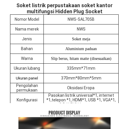
Soket listrik perpustakaan soket kantor
multifungsi Hidden Plug Socket
Nomor Model
NWS-SAL705B
Nama merek
NWS
Jenis
Soket meja
Bahan
Aluminium paduan
Warna
Slip berus, hitam matte (disesuaikan)
Ukuran lubang
335mm*71mm
370mm*80mm*5mm
Ukuran panel
Pengolahan
Oksidasi Eropa
permukaan
Pasokan listrik universal*1, internet
Rumah
Konfigurasi
*1,telepon *1, HDMI*1, USB *1, VGA*1,
3.5 AUDIO*1
(disesuaikan)
Produk
Tentang kita