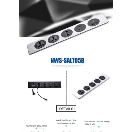
Wisata pabrik
Kontrol kualitas
Hubungi kami
bicara sekarang
Papan tulis interaktif
sistem konferensi
Angkat Monitor Lcd
membalik monitor
Pop Up Desk Socket