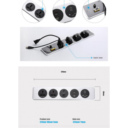
Jalur listrik terputus
Soket Ekstensi yang Terpencil
Soket Colokan Menara
Kotak Soket Meja Konferensi
Socket Pop Up Hidraulik
Soket geser
Outlet Listrik Meja
Soket Jalur
Tabel Mount Power Strip
Outlet Meja yang Terkubur