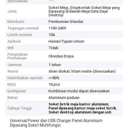
disesuaikan
Soket Meja, Stopkontak Soket Meja yang
Jenis
Dipasang di Bawah Meja Data Daya
Desktop
Membumi
Pembumian Standar
Tegangan nominal
110V-240V
Listrik nominal
10A
Aplikasi
Hunian/Tujuan Umum
Wifi
Tidak.
Pengolahan
Oksidasi Eropa
Permukaan
Jaminan
1 tahun
Warna
sliver disikat, hitam matte (disesuaikan)
Kelembaban operasi
<=80%
MOQ
10 pcs
konfigurasi
Kombinasi modul dapat disesuaikan
Bahan
Aluminium paduan
,
Soket listrik meja kantor aluminium
Cahaya Tinggi:
,
Panel dipasang kantor meja soket listrik
Soket desktop aluminium dengan usb
Universal Power dan USB Charger Panel Aluminium
Dipasang Soket Multifungsi