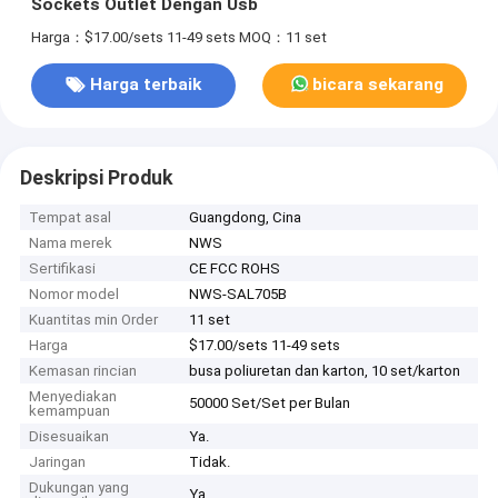
Sockets Outlet Dengan Usb
Harga：$17.00/sets 11-49 sets
MOQ：11 set
Harga terbaik
bicara sekarang
Deskripsi Produk
Tempat asal
Guangdong, Cina
Nama merek
NWS
Sertifikasi
CE FCC ROHS
Nomor model
NWS-SAL705B
Kuantitas min Order
11 set
Harga
$17.00/sets 11-49 sets
Kemasan rincian
busa poliuretan dan karton, 10 set/karton
Menyediakan
50000 Set/Set per Bulan
kemampuan
Disesuaikan
Ya.
Jaringan
Tidak.
Dukungan yang
Ya.