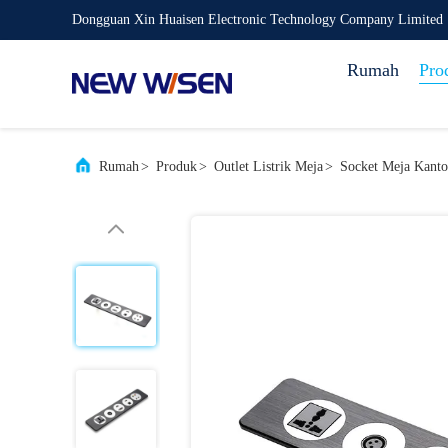
Dongguan Xin Huaisen Electronic Technology Company Limited
Rumah
Pro
Rumah
>
Produk
>
Outlet Listrik Meja
>
Socket Meja Kant