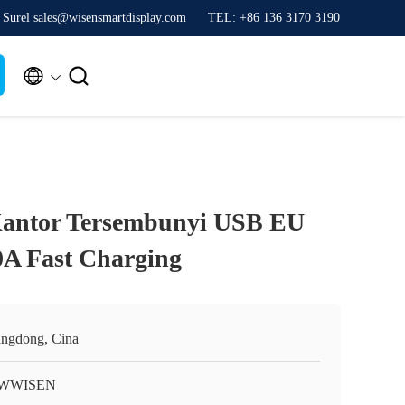
Surel sales@wisensmartdisplay.com
TEL: +86 136 3170 3190


Kantor Tersembunyi USB EU
0A Fast Charging
ngdong, Cina
WWISEN