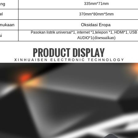
ang
335mm*71mm
el
370mm*80mm*5mm
rmukaan
Oksidasi Eropa
Pasokan listrik universal*1, internet *1,telepon *1, HDMI*1, USB
i
(disesuaikan)
AUDIO*1