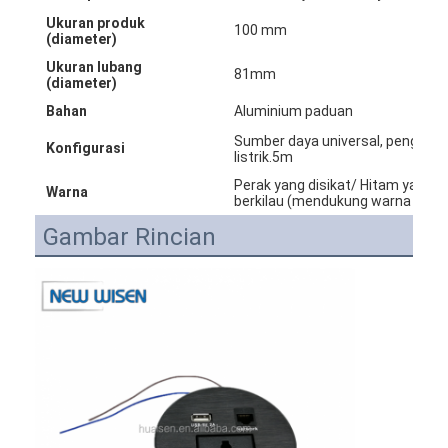
Ukuran produk
100 mm
(diameter)
Ukuran lubang
81mm
(diameter)
Bahan
Aluminium paduan
Sumber daya universal, pengisi d
Konfigurasi
listrik.5m
Perak yang disikat/ Hitam yang d
Warna
berkilau (mendukung warna yang 
Gambar Rincian
Rumah
Produk
Tentang kita