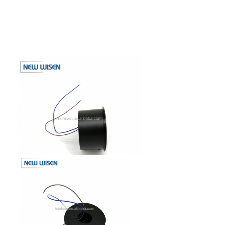
Jalur listrik terputus
Soket Ekstensi yang Terpencil
Soket Colokan Menara
Kotak Soket Meja Konferensi
Socket Pop Up Hidraulik
Soket geser
Outlet Listrik Meja
Soket Jalur
Tabel Mount Power Strip
Outlet Meja yang Terkubur