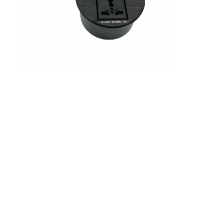
Wisata pabrik
Kontrol kualitas
Hubungi kami
bicara sekarang
Papan tulis interaktif
sistem konferensi
Angkat Monitor Lcd
membalik monitor
Pop Up Desk Socket