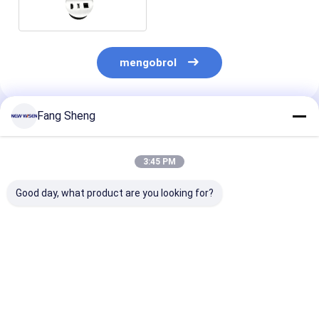
mengobrol
Fang Sheng
Rekomendasi Produk
3:45 PM
Good day, what product are you looking for?
Universal Recessed
Aluminium yang
Meeting Room
Desktop Power
disikat Desk Power
Mounted Plug
Sockets Power
Outlet Grommet Di
Sockets Embe
Module Multi Plug
Meja Kantor
Power Strip D
Usb
Harga terbaik
Harga terbaik
Harga terb