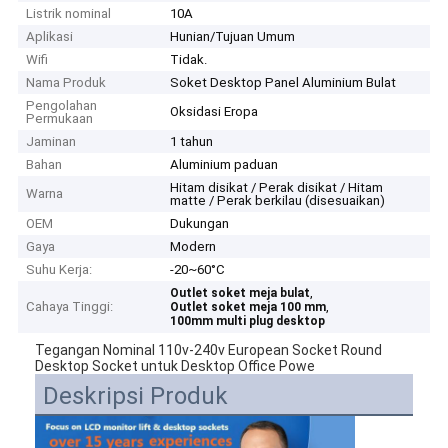
Listrik nominal
10A
Aplikasi
Hunian/Tujuan Umum
Wifi
Tidak.
Nama Produk
Soket Desktop Panel Aluminium Bulat
Pengolahan
Oksidasi Eropa
Permukaan
Jaminan
1 tahun
Bahan
Aluminium paduan
Hitam disikat / Perak disikat / Hitam
Warna
matte / Perak berkilau (disesuaikan)
OEM
Dukungan
Gaya
Modern
Suhu Kerja:
-20~60°C
,
Outlet soket meja bulat
Cahaya Tinggi:
,
Outlet soket meja 100 mm
100mm multi plug desktop
Tegangan Nominal 110v-240v European Socket Round
Desktop Socket untuk Desktop Office Powe
Deskripsi Produk