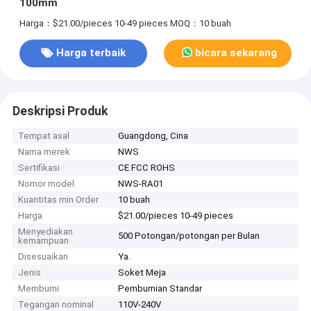
100mm
Harga：$21.00/pieces 10-49 pieces
MOQ：10 buah
Harga terbaik
bicara sekarang
Deskripsi Produk
Tempat asal
Guangdong, Cina
Nama merek
NWS
Sertifikasi
CE FCC ROHS
Nomor model
NWS-RA01
Kuantitas min Order
10 buah
Harga
$21.00/pieces 10-49 pieces
Menyediakan
500 Potongan/potongan per Bulan
kemampuan
Disesuaikan
Ya.
Jenis
Soket Meja
Membumi
Pembumian Standar
Tegangan nominal
110V-240V