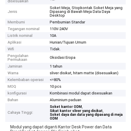
disesuaikan
Soket Meja, Stopkontak Soket Meja yang
Jenis
Dipasang di Bawah Meja Data Daya
Desktop
Membumi
Pembumian Standar
Tegangan nominal
110V-240V
Listrik nominal
10A
Aplikasi
Hunian/Tujuan Umum
Wifi
Tidak.
Pengolahan
Oksidasi Eropa
Permukaan
Jaminan
1 tahun
Warna
sliver disikat, hitam matte (disesuaikan)
Kelembaban operasi
<=80%
MOQ
10 pcs
konfigurasi
Kombinasi modul dapat disesuaikan
Bahan
Aluminium paduan
,
Soket kantor ODM
,
Sikat kantor sliver yang disikat
Cahaya Tinggi:
Soket daya dan data yang dipasang di meja
ODM
Modul yang dapat diganti Kantor Desk Power dan Data