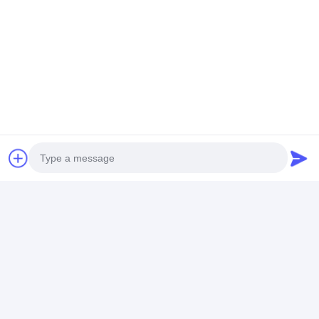
Photo
Video Call
Audio Call