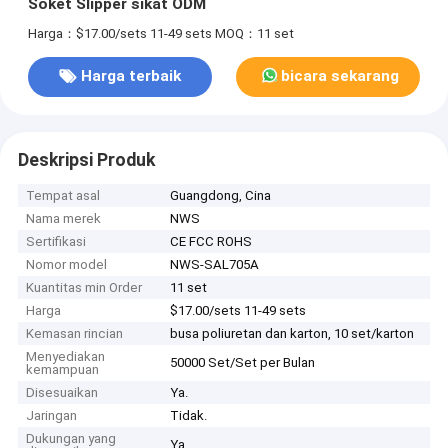
Soket Slipper sikat ODM
Harga：$17.00/sets 11-49 sets
MOQ：11 set
Harga terbaik
bicara sekarang
Deskripsi Produk
Tempat asal
Guangdong, Cina
Nama merek
NWS
Sertifikasi
CE FCC ROHS
Nomor model
NWS-SAL705A
Kuantitas min Order
11 set
Harga
$17.00/sets 11-49 sets
Kemasan rincian
busa poliuretan dan karton, 10 set/karton
Menyediakan
50000 Set/Set per Bulan
kemampuan
Disesuaikan
Ya.
Jaringan
Tidak.
Dukungan yang
Ya.