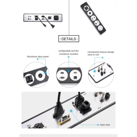
Jalur listrik terputus
Soket Ekstensi yang Terpencil
Soket Colokan Menara
Kotak Soket Meja Konferensi
Socket Pop Up Hidraulik
Soket geser
Outlet Listrik Meja
Soket Jalur
Tabel Mount Power Strip
Outlet Meja yang Terkubur