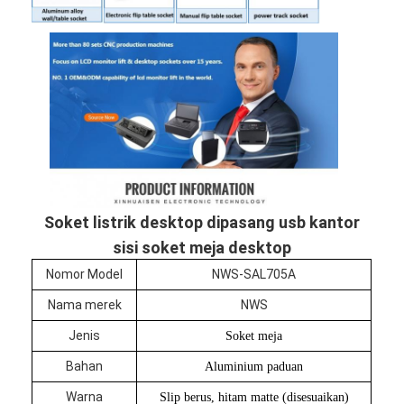
Soket listrik desktop dipasang usb kantor
sisi soket meja desktop
Nomor Model
NWS-SAL705A
Rumah
Nama merek
NWS
Jenis
Soket meja
Produk
Bahan
Aluminium paduan
Tentang kita
Warna
Slip berus, hitam matte (disesuaikan)