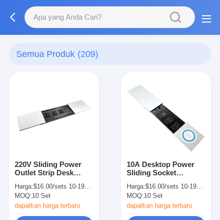
Semua Produk
(209)
220V Sliding Power
10A Desktop Power
Outlet Strip Desk
Sliding Socket
Mounted Sockets
Multimedia Outlet Box
Harga:
$16.00/sets 10-199 sets
Harga:
$16.00/sets 10-199 sets
Disesuaikan
MOQ:
10 Set
MOQ:
10 Set
dapatkan harga terbaru
dapatkan harga terbaru