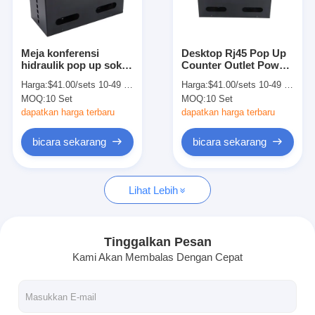
Wisata pabrik
Kontrol kualitas
Meja konferensi
Desktop Rj45 Pop Up
hidraulik pop up soket
Counter Outlet Power
Hubungi kami
utama kotak Eropa
Outlet 10A OEM
Harga:
$41.00/sets 10-49 sets
Harga:
$41.00/sets 10-49 sets
teroksidasi
MOQ:
10 Set
MOQ:
10 Set
bicara sekarang
dapatkan harga terbaru
dapatkan harga terbaru
bicara sekarang
bicara sekarang
Papan tulis interaktif
Lihat Lebih
sistem konferensi
Angkat Monitor Lcd
Tinggalkan Pesan
Kami Akan Membalas Dengan Cepat
membalik monitor
Pop Up Desk Socket