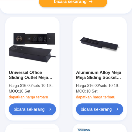
bicara sekarang
Universal Office
Aluminium Alloy Meja
Sliding Outlet Meja
Meja Sliding Socket
Konferensi Desktop
Plug Meja Atas Power
Harga:
$16.00/sets 10-199 sets
Harga:
$16.00/sets 10-199 sets
Soket Listrik
Outlets USB
MOQ:
10 Set
MOQ:
10 Set
Tersembunyi
dapatkan harga terbaru
dapatkan harga terbaru
bicara sekarang
bicara sekarang