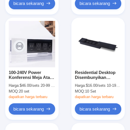
bicara sekarang
bicara sekarang
100-240V Power
Residential Desktop
Konferensi Meja Atas
Disembunyikan
Meja Outlet Listrik
Sliding Socket Power
Harga:
$46.00/sets 20-99 sets
Harga:
$16.00/sets 10-199 sets
RJ45 Cat6 Port
Outlet 240V
MOQ:
20 set
MOQ:
10 Set
dapatkan harga terbaru
dapatkan harga terbaru
bicara sekarang
bicara sekarang