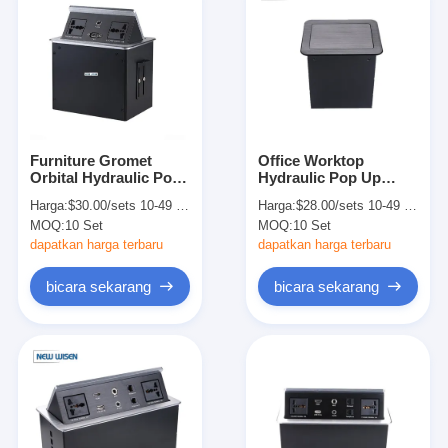
Furniture Gromet
Office Worktop
Orbital Hydraulic Pop
Hydraulic Pop Up
Up Socket Power
Socket Media Network
Harga:
$30.00/sets 10-49 sets
Harga:
$28.00/sets 10-49 sets
Points Outlet
Pop Up Box ODM
MOQ:
10 Set
MOQ:
10 Set
dapatkan harga terbaru
dapatkan harga terbaru
bicara sekarang
bicara sekarang
Rumah
Produk
Tentang kita