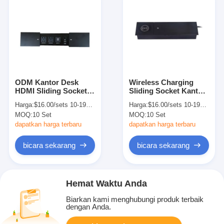
ODM Kantor Desk
Wireless Charging
HDMI Sliding Socket
Sliding Socket Kantor
Standar grounding
Desk Power Outlet
Harga:
$16.00/sets 10-199 sets
Harga:
$16.00/sets 10-199 sets
230V
110V-250V
MOQ:
10 Set
MOQ:
10 Set
dapatkan harga terbaru
dapatkan harga terbaru
bicara sekarang
bicara sekarang
Hemat Waktu Anda
Biarkan kami menghubungi produk terbaik
dengan Anda.