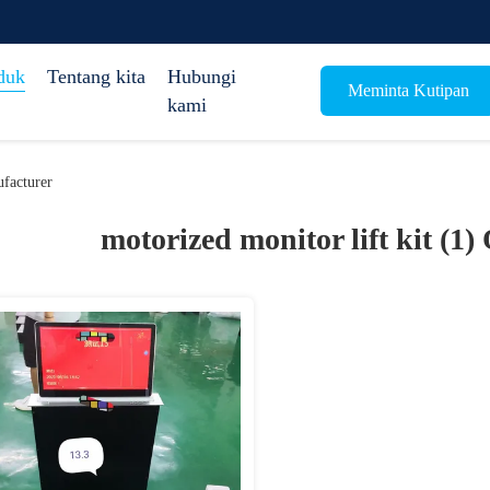
duk
Tentang kita
Hubungi
Meminta Kutipan
kami
facturer
motorized monitor lift kit (1)