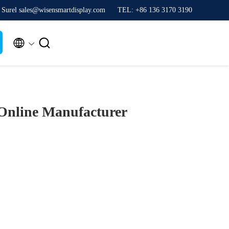
Surel sales@wisensmartdisplay.com
TEL: +86 136 3170 3190


Online Manufacturer