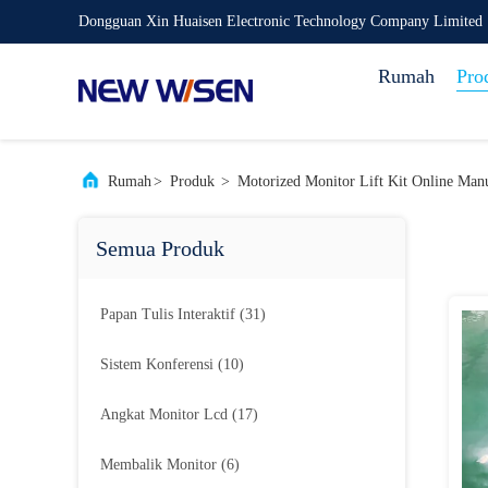
Dongguan Xin Huaisen Electronic Technology Company Limited
Rumah
Pro
Rumah
>
Produk
>
Motorized Monitor Lift Kit Online Manu
Semua Produk
Papan Tulis Interaktif
(31)
Sistem Konferensi
(10)
Angkat Monitor Lcd
(17)
Membalik Monitor
(6)