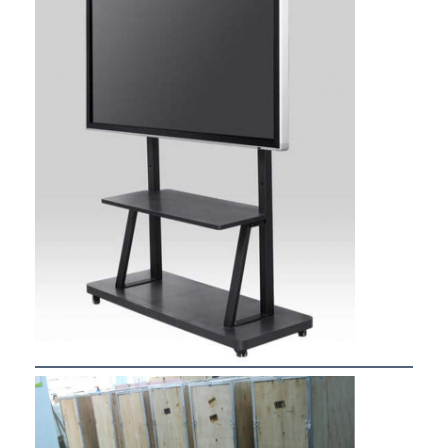
Wisata pabrik
Kontrol kualitas
Hubungi kami
bicara sekarang
Papan tulis interaktif
sistem konferensi
Angkat Monitor Lcd
membalik monitor
Pop Up Desk Socket