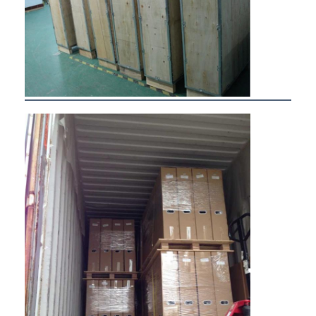
Jalur listrik terputus
Soket Ekstensi yang Terpencil
Soket Colokan Menara
Kotak Soket Meja Konferensi
Socket Pop Up Hidraulik
Soket geser
Outlet Listrik Meja
Soket Jalur
Tabel Mount Power Strip
Outlet Meja yang Terkubur