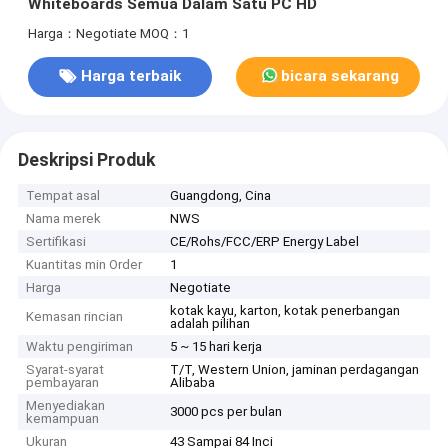
Whiteboards Semua Dalam Satu PC HD
Harga：Negotiate
MOQ：1
Harga terbaik
bicara sekarang
Deskripsi Produk
Tempat asal
Guangdong, Cina
Nama merek
NWS
Sertifikasi
CE/Rohs/FCC/ERP Energy Label
Kuantitas min Order
1
Harga
Negotiate
kotak kayu, karton, kotak penerbangan
Kemasan rincian
adalah pilihan
Waktu pengiriman
5 ~ 15 hari kerja
Syarat-syarat
T/T, Western Union, jaminan perdagangan
pembayaran
Alibaba
Menyediakan
3000 pcs per bulan
kemampuan
Ukuran
43 Sampai 84 Inci