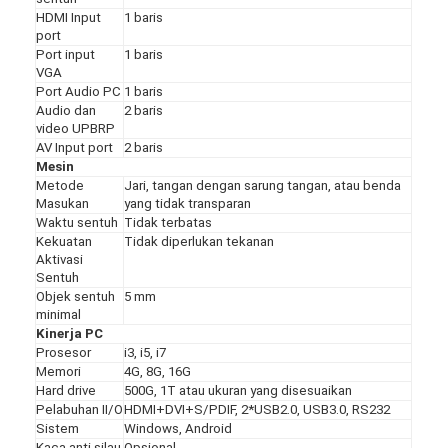
HDMI Input
1 baris
port
Port input
1 baris
VGA
Port Audio PC
1 baris
Audio dan
2 baris
video UPBRP
AV Input port
2 baris
Mesin
Metode
Jari, tangan dengan sarung tangan, atau benda
Masukan
yang tidak transparan
Waktu sentuh
Tidak terbatas
Kekuatan
Tidak diperlukan tekanan
Aktivasi
Sentuh
Objek sentuh
5 mm
minimal
Kinerja PC
Prosesor
i3, i5, i7
Memori
4G, 8G, 16G
Hard drive
500G, 1T atau ukuran yang disesuaikan
Pelabuhan II/O
HDMI+DVI+S/PDIF, 2*USB2.0, USB3.0, RS232
Sistem
Windows, Android
Kaca anti silau
Opsional