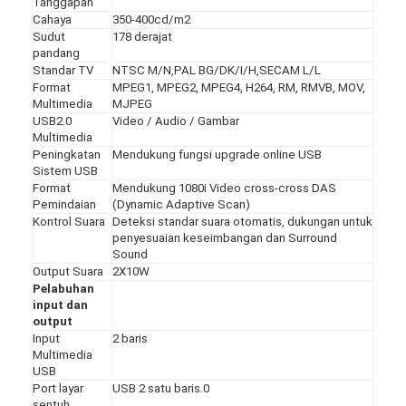
Tanggapan
Cahaya
350-400cd/m2
Sudut
178 derajat
pandang
Standar TV
NTSC M/N,PAL BG/DK/I/H,SECAM L/L
Format
MPEG1, MPEG2, MPEG4, H264, RM, RMVB, MOV,
Multimedia
MJPEG
USB2.0
Video / Audio / Gambar
Multimedia
Peningkatan
Mendukung fungsi upgrade online USB
Sistem USB
Format
Mendukung 1080i Video cross-cross DAS
Pemindaian
(Dynamic Adaptive Scan)
Kontrol Suara
Deteksi standar suara otomatis, dukungan untuk
penyesuaian keseimbangan dan Surround
Sound
Output Suara
2X10W
Pelabuhan
input dan
output
Input
2 baris
Multimedia
USB
Port layar
USB 2 satu baris.0
sentuh