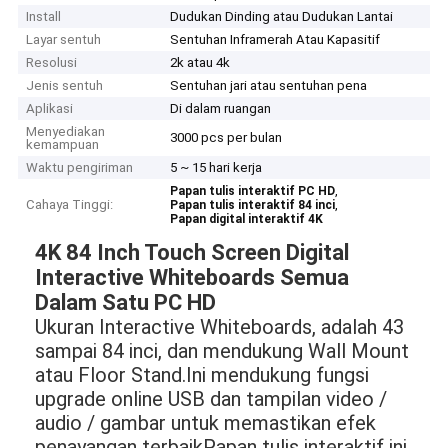
Install
Dudukan Dinding atau Dudukan Lantai
Layar sentuh
Sentuhan Inframerah Atau Kapasitif
Resolusi
2k atau 4k
Jenis sentuh
Sentuhan jari atau sentuhan pena
Aplikasi
Di dalam ruangan
Menyediakan
3000 pcs per bulan
kemampuan
Waktu pengiriman
5 ~ 15 hari kerja
,
Papan tulis interaktif PC HD
Cahaya Tinggi:
,
Papan tulis interaktif 84 inci
Papan digital interaktif 4K
4K 84 Inch Touch Screen Digital
Interactive Whiteboards Semua
Dalam Satu PC HD
Ukuran Interactive Whiteboards, adalah 43
sampai 84 inci, dan mendukung Wall Mount
atau Floor Stand.Ini mendukung fungsi
upgrade online USB dan tampilan video /
audio / gambar untuk memastikan efek
penayangan terbaikPapan tulis interaktif ini