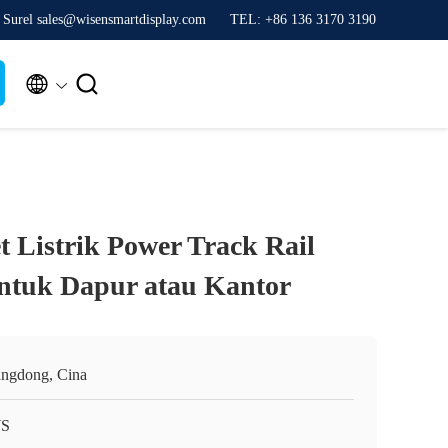
Surel sales@wisensmartdisplay.com
TEL: +86 136 3170 3190


t Listrik Power Track Rail
ntuk Dapur atau Kantor
ngdong, Cina
S