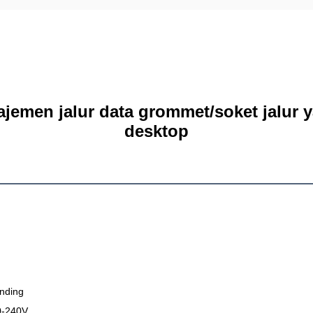
ajemen jalur data grommet/soket jalur 
desktop
nding
0-240V