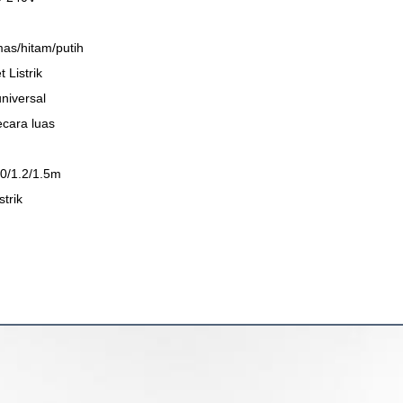
as/hitam/putih
 Listrik
 universal
cara luas
.0/1.2/1.5m
strik