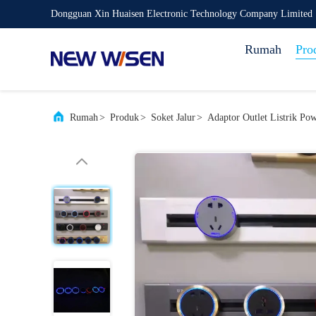
Dongguan Xin Huaisen Electronic Technology Company Limited
Rumah
Pro
Rumah
>
Produk
>
Soket Jalur
>
Adaptor Outlet Listrik Po