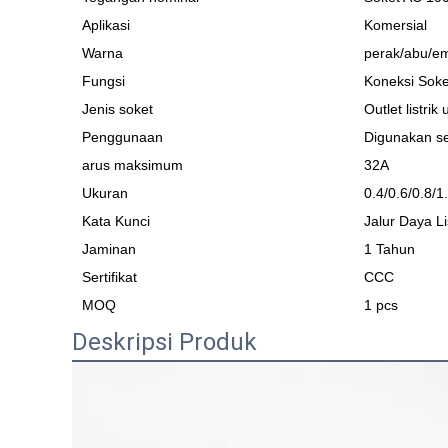
Aplikasi
Komersial
Warna
perak/abu/em
Fungsi
Koneksi Soket
Jenis soket
Outlet listrik
Penggunaan
Digunakan se
arus maksimum
32A
Ukuran
0.4/0.6/0.8/1
Kata Kunci
Jalur Daya Li
Jaminan
1 Tahun
Sertifikat
CCC
MOQ
1 pcs
Deskripsi Produk