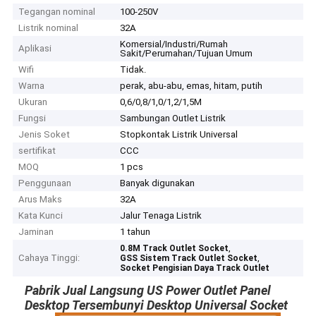
Tegangan nominal
100-250V
Listrik nominal
32A
Komersial/Industri/Rumah
Aplikasi
Sakit/Perumahan/Tujuan Umum
Wifi
Tidak.
Warna
perak, abu-abu, emas, hitam, putih
Ukuran
0,6/0,8/1,0/1,2/1,5M
Fungsi
Sambungan Outlet Listrik
Jenis Soket
Stopkontak Listrik Universal
sertifikat
CCC
MOQ
1 pcs
Penggunaan
Banyak digunakan
Arus Maks
32A
Kata Kunci
Jalur Tenaga Listrik
Jaminan
1 tahun
,
0.8M Track Outlet Socket
Cahaya Tinggi:
,
GSS Sistem Track Outlet Socket
Socket Pengisian Daya Track Outlet
Pabrik Jual Langsung US Power Outlet Panel
Desktop Tersembunyi Desktop Universal Socket