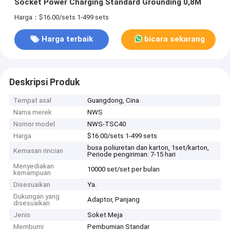
Socket Power Charging Standard Grounding 0,8M
Harga：$16.00/sets 1-499 sets
Harga terbaik
bicara sekarang
Deskripsi Produk
Tempat asal
Guangdong, Cina
Nama merek
NWS
Nomor model
NWS-TSC40
Harga
$16.00/sets 1-499 sets
busa poliuretan dan karton, 1set/karton,
Kemasan rincian
Periode pengiriman: 7-15 hari
Menyediakan
10000 set/set per bulan
kemampuan
Disesuaikan
Ya.
Dukungan yang
Adaptor, Panjang
disesuaikan
Jenis
Soket Meja
Membumi
Pembumian Standar