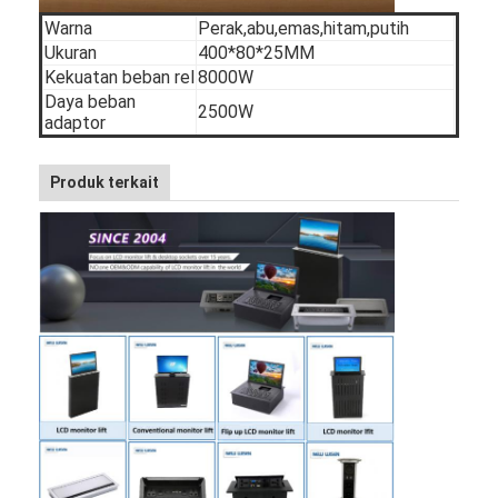
Warna
Perak,abu,emas,hitam,putih
Ukuran
400*80*25MM
Kekuatan beban rel
8000W
Daya beban
2500W
adaptor
Produk terkait
Rumah
Produk
Tentang kita