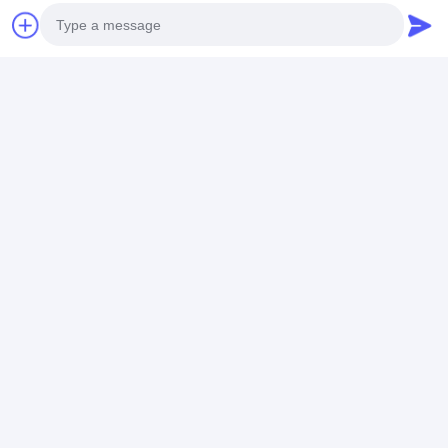
Photo
Video Call
Audio Call