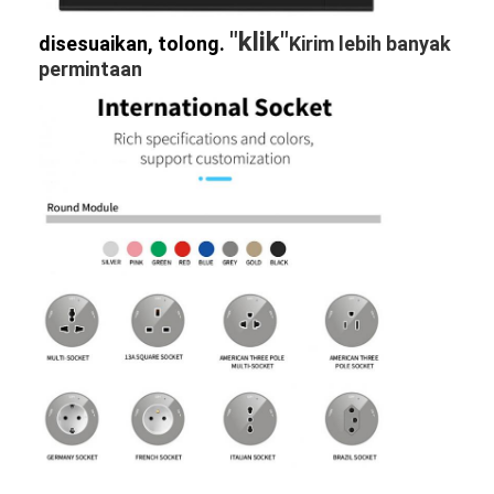
Jalur listrik terputus
"klik"
disesuaikan, tolong.
Kirim lebih banyak
Soket Ekstensi yang Terpencil
permintaan
Soket Colokan Menara
Kotak Soket Meja Konferensi
Socket Pop Up Hidraulik
Soket geser
Outlet Listrik Meja
Soket Jalur
Tabel Mount Power Strip
Outlet Meja yang Terkubur