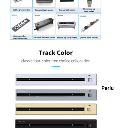
Wisata pabrik
Kontrol kualitas
Hubungi kami
bicara sekarang
Papan tulis interaktif
sistem konferensi
Perlu
Angkat Monitor Lcd
membalik monitor
Pop Up Desk Socket