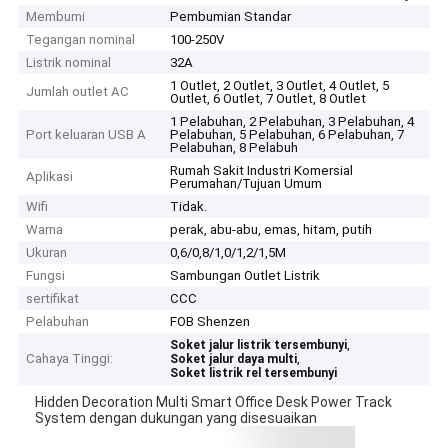
Membumi
Pembumian Standar
Tegangan nominal
100-250V
Listrik nominal
32A
1 Outlet, 2 Outlet, 3 Outlet, 4 Outlet, 5
Jumlah outlet AC
Outlet, 6 Outlet, 7 Outlet, 8 Outlet
1 Pelabuhan, 2 Pelabuhan, 3 Pelabuhan, 4
Port keluaran USB A
Pelabuhan, 5 Pelabuhan, 6 Pelabuhan, 7
Pelabuhan, 8 Pelabuh
Rumah Sakit Industri Komersial
Aplikasi
Perumahan/Tujuan Umum
Wifi
Tidak.
Warna
perak, abu-abu, emas, hitam, putih
Ukuran
0,6/0,8/1,0/1,2/1,5M
Fungsi
Sambungan Outlet Listrik
sertifikat
CCC
Pelabuhan
FOB Shenzen
,
Soket jalur listrik tersembunyi
Cahaya Tinggi:
,
Soket jalur daya multi
Soket listrik rel tersembunyi
Hidden Decoration Multi Smart Office Desk Power Track
System dengan dukungan yang disesuaikan