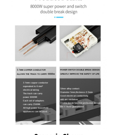
Jalur listrik terputus
Soket Ekstensi yang Terpencil
Soket Colokan Menara
Kotak Soket Meja Konferensi
Socket Pop Up Hidraulik
Soket geser
Outlet Listrik Meja
Soket Jalur
Tabel Mount Power Strip
Outlet Meja yang Terkubur