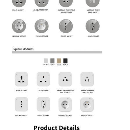
Wisata pabrik
Kontrol kualitas
Hubungi kami
bicara sekarang
Papan tulis interaktif
sistem konferensi
Angkat Monitor Lcd
membalik monitor
Pop Up Desk Socket