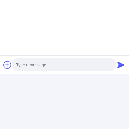
Photo
Video Call
Audio Call