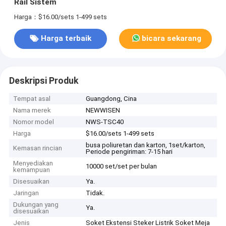
Rail Sistem
Harga：$16.00/sets 1-499 sets
Harga terbaik
bicara sekarang
Deskripsi Produk
Tempat asal
Guangdong, Cina
Nama merek
NEWWISEN
Nomor model
NWS-TSC40
Harga
$16.00/sets 1-499 sets
busa poliuretan dan karton, 1set/karton,
Kemasan rincian
Periode pengiriman: 7-15 hari
Menyediakan
10000 set/set per bulan
kemampuan
Disesuaikan
Ya.
Jaringan
Tidak.
Dukungan yang
Ya.
disesuaikan
Jenis
Soket Ekstensi Steker Listrik Soket Meja