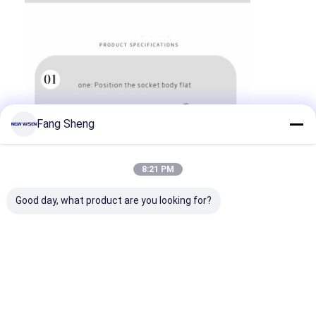
Jalur listrik terputus
Soket Ekstensi yang Terpencil
Soket Colokan Menara
Kotak Soket Meja Konferensi
Fang Sheng
Socket Pop Up Hidraulik
Soket geser
8:21 PM
Outlet Listrik Meja
Good day, what product are you looking for?
Soket Jalur
Tabel Mount Power Strip
Outlet Meja yang Terkubur