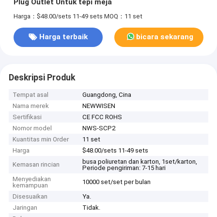
Plug Outlet Untuk tepi meja
Harga：$48.00/sets 11-49 sets
MOQ：11 set
Harga terbaik
bicara sekarang
Deskripsi Produk
Tempat asal
Guangdong, Cina
Nama merek
NEWWISEN
Sertifikasi
CE FCC ROHS
Nomor model
NWS-SCP2
Kuantitas min Order
11 set
Harga
$48.00/sets 11-49 sets
busa poliuretan dan karton, 1set/karton,
Kemasan rincian
Periode pengiriman: 7-15 hari
Menyediakan
10000 set/set per bulan
kemampuan
Disesuaikan
Ya.
Jaringan
Tidak.