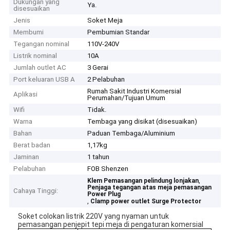
Dukungan yang
Ya.
disesuaikan
Jenis
Soket Meja
Membumi
Pembumian Standar
Tegangan nominal
110V-240V
Listrik nominal
10A
Jumlah outlet AC
3 Gerai
Port keluaran USB A
2 Pelabuhan
Rumah Sakit Industri Komersial
Aplikasi
Perumahan/Tujuan Umum
Wifi
Tidak.
Warna
Tembaga yang disikat (disesuaikan)
Bahan
Paduan Tembaga/Aluminium
Berat badan
1,17kg
Jaminan
1 tahun
Pelabuhan
FOB Shenzen
,
Klem Pemasangan pelindung lonjakan
Penjaga tegangan atas meja pemasangan
Cahaya Tinggi:
Power Plug
,
Clamp power outlet Surge Protector
Soket colokan listrik 220V yang nyaman untuk
pemasangan penjepit tepi meja di pengaturan komersial