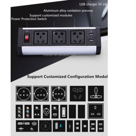
Wisata pabrik
Kontrol kualitas
Hubungi kami
bicara sekarang
Papan tulis interaktif
sistem konferensi
Angkat Monitor Lcd
membalik monitor
Pop Up Desk Socket