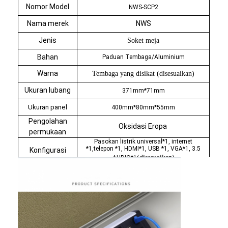
Nomor Model
NWS-SCP2
Nama merek
NWS
Jenis
Soket meja
Bahan
Paduan Tembaga/Aluminium
Warna
Tembaga yang disikat (disesuaikan)
Ukuran lubang
371mm*71mm
Ukuran panel
400mm*80mm*55mm
Pengolahan
Oksidasi Eropa
permukaan
Pasokan listrik universal*1, internet
*1,telepon *1, HDMI*1, USB *1, VGA*1, 3.5
Konfigurasi
(disesuaikan)
AUDIO*1