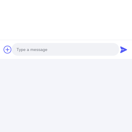
Photo
Video Call
Audio Call