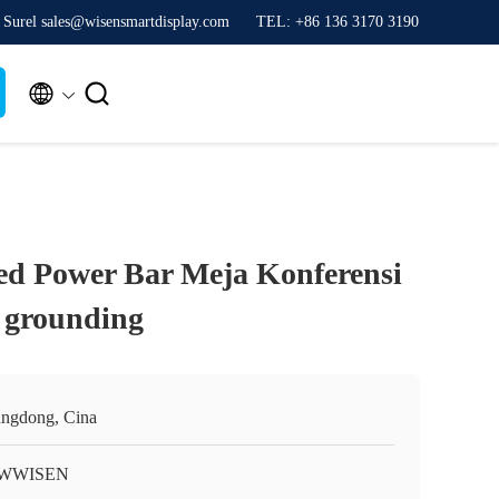
Surel sales@wisensmartdisplay.com
TEL: +86 136 3170 3190


sed Power Bar Meja Konferensi
 grounding
ngdong, Cina
WWISEN