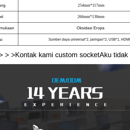
ang
254mm*117mm
el
266mm*130mm
rmukaan
Oksidasi Eropa
si
Sumber daya universal*2, jaringan*2, USB*1, HDM
> > >
Kontak kami custom socket
Aku tidak