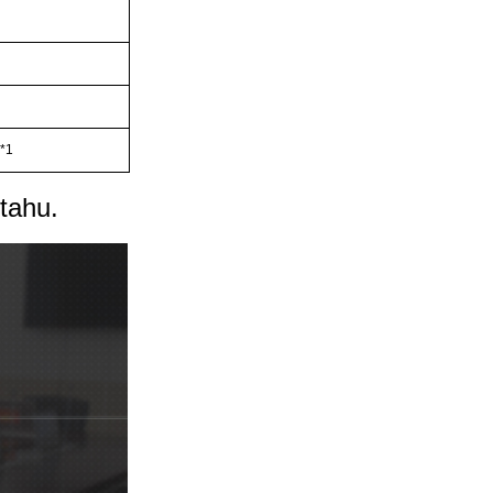
I*1
 tahu.