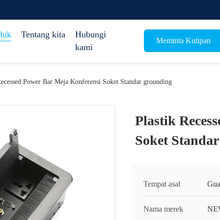
duk
Tentang kita
Hubungi
Meminta Kutipan
kami
Recessed Power Bar Meja Konferensi Soket Standar grounding
Plastik Reces
Soket Standar
Tempat asal
Gua
Nama merek
NE