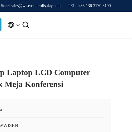
Surel sales@wisensmartdisplay.com
TEL: +86 136 3170 3190


 Up Laptop LCD Computer
k Meja Konferensi
A
WWISEN