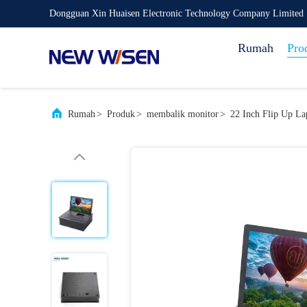
Dongguan Xin Huaisen Electronic Technology Company Limited
Rumah
Pro
Rumah
>
Produk
>
membalik monitor
>
22 Inch Flip Up L